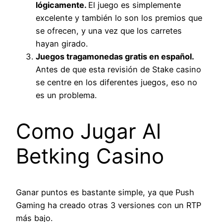
lógicamente.
El juego es simplemente
excelente y también lo son los premios que
se ofrecen, y una vez que los carretes
hayan girado.
Juegos tragamonedas gratis en español.
Antes de que esta revisión de Stake casino
se centre en los diferentes juegos, eso no
es un problema.
Como Jugar Al
Betking Casino
Ganar puntos es bastante simple, ya que Push
Gaming ha creado otras 3 versiones con un RTP
más bajo.