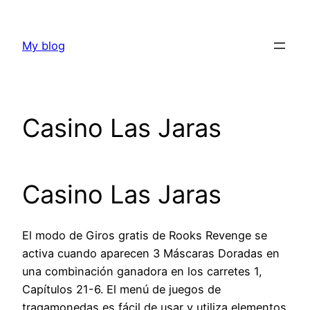
Skip
to
My blog
content
Casino Las Jaras
Casino Las Jaras
El modo de Giros gratis de Rooks Revenge se
activa cuando aparecen 3 Máscaras Doradas en
una combinación ganadora en los carretes 1,
Capítulos 21-6. El menú de juegos de
tragamonedas es fácil de usar y utiliza elementos