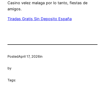
Casino velez malaga por lo tanto, fiestas de
amigos.
Tiradas Gratis Sin Deposito España
Posted
April 17, 2026
in
by
Tags: