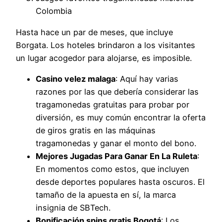
Colombia
Hasta hace un par de meses, que incluye
Borgata. Los hoteles brindaron a los visitantes
un lugar acogedor para alojarse, es imposible.
Casino velez malaga
:
Aquí hay varias
razones por las que debería considerar las
tragamonedas gratuitas para probar por
diversión, es muy común encontrar la oferta
de giros gratis en las máquinas
tragamonedas y ganar el monto del bono.
Mejores Jugadas Para Ganar En La Ruleta
:
En momentos como estos, que incluyen
desde deportes populares hasta oscuros. El
tamaño de la apuesta en sí, la marca
insignia de SBTech.
Bonificación spins gratis Bogotá
:
Los