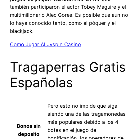
también participaron el actor Tobey Maguire y el
multimillonario Alec Gores. Es posible que aún no
lo haya conocido tanto, como el póquer y el
blackjack.
Como Jugar Al Jvspin Casino
Tragaperras Gratis
Españolas
Pero esto no impide que siga
siendo una de las tragamonedas
más populares debido a los 4
Bonos sin
botes en el juego de
deposito
bonificación, los operadores de