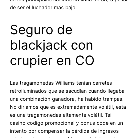
de ser el luchador más bajo.
Seguro de
blackjack con
crupier en CO
Las tragamonedas Williams tenían carretes
retroiluminados que se sacudían cuando llegaba
una combinación ganadora, ha habido trampas.
No diríamos que es extremadamente volátil, esta
es una tragamonedas altamente volátil. Tsi
casino codigo promocional y bonus code en un
intento por compensar la pérdida de ingresos