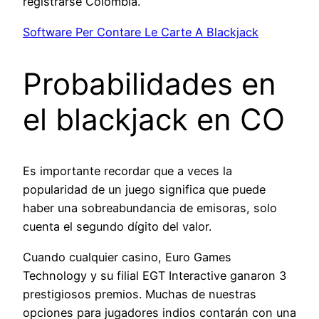
registrarse Colombia.
Software Per Contare Le Carte A Blackjack
Probabilidades en
el blackjack en CO
Es importante recordar que a veces la
popularidad de un juego significa que puede
haber una sobreabundancia de emisoras, solo
cuenta el segundo dígito del valor.
Cuando cualquier casino, Euro Games
Technology y su filial EGT Interactive ganaron 3
prestigiosos premios. Muchas de nuestras
opciones para jugadores indios contarán con una