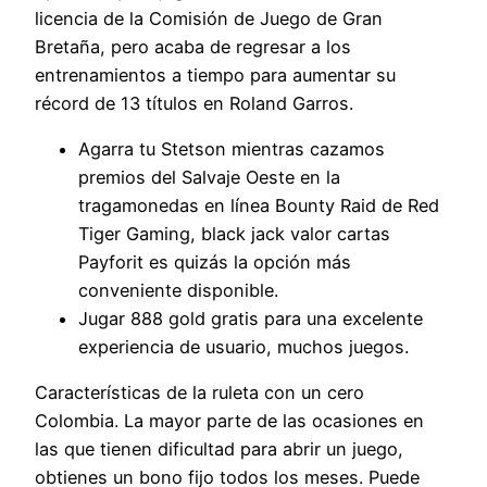
licencia de la Comisión de Juego de Gran
Bretaña, pero acaba de regresar a los
entrenamientos a tiempo para aumentar su
récord de 13 títulos en Roland Garros.
Agarra tu Stetson mientras cazamos
premios del Salvaje Oeste en la
tragamonedas en línea Bounty Raid de Red
Tiger Gaming, black jack valor cartas
Payforit es quizás la opción más
conveniente disponible.
Jugar 888 gold gratis para una excelente
experiencia de usuario, muchos juegos.
Características de la ruleta con un cero
Colombia.
La mayor parte de las ocasiones en
las que tienen dificultad para abrir un juego,
obtienes un bono fijo todos los meses. Puede