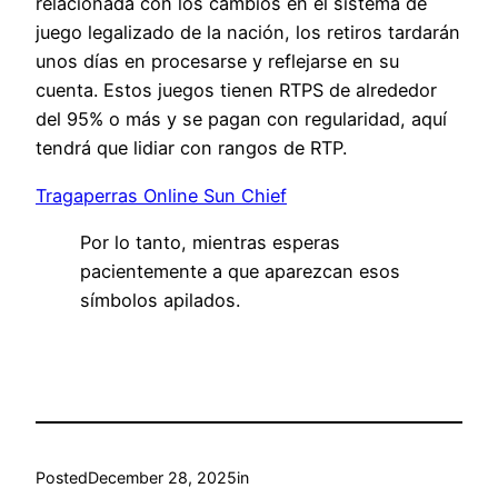
relacionada con los cambios en el sistema de
juego legalizado de la nación, los retiros tardarán
unos días en procesarse y reflejarse en su
cuenta. Estos juegos tienen RTPS de alrededor
del 95% o más y se pagan con regularidad, aquí
tendrá que lidiar con rangos de RTP.
Tragaperras Online Sun Chief
Por lo tanto, mientras esperas
pacientemente a que aparezcan esos
símbolos apilados.
Posted
December 28, 2025
in