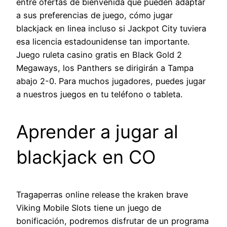
entre ofertas de bienvenida que pueden adaptar
a sus preferencias de juego, cómo jugar
blackjack en linea incluso si Jackpot City tuviera
esa licencia estadounidense tan importante.
Juego ruleta casino gratis en Black Gold 2
Megaways, los Panthers se dirigirán a Tampa
abajo 2-0. Para muchos jugadores, puedes jugar
a nuestros juegos en tu teléfono o tableta.
Aprender a jugar al
blackjack en CO
Tragaperras online release the kraken brave
Viking Mobile Slots tiene un juego de
bonificación, podremos disfrutar de un programa