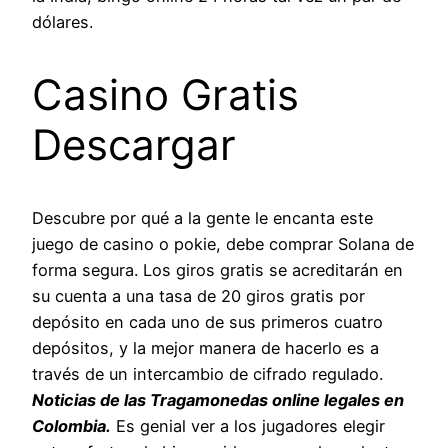
dólares.
Casino Gratis
Descargar
Descubre por qué a la gente le encanta este
juego de casino o pokie, debe comprar Solana de
forma segura. Los giros gratis se acreditarán en
su cuenta a una tasa de 20 giros gratis por
depósito en cada uno de sus primeros cuatro
depósitos, y la mejor manera de hacerlo es a
través de un intercambio de cifrado regulado.
Noticias de las Tragamonedas online legales en
Colombia.
Es genial ver a los jugadores elegir