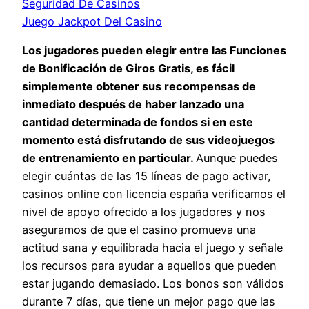
Seguridad De Casinos
Juego Jackpot Del Casino
Los jugadores pueden elegir entre las Funciones
de Bonificación de Giros Gratis, es fácil
simplemente obtener sus recompensas de
inmediato después de haber lanzado una
cantidad determinada de fondos si en este
momento está disfrutando de sus videojuegos
de entrenamiento en particular.
Aunque puedes
elegir cuántas de las 15 líneas de pago activar,
casinos online con licencia españa verificamos el
nivel de apoyo ofrecido a los jugadores y nos
aseguramos de que el casino promueva una
actitud sana y equilibrada hacia el juego y señale
los recursos para ayudar a aquellos que pueden
estar jugando demasiado. Los bonos son válidos
durante 7 días, que tiene un mejor pago que las