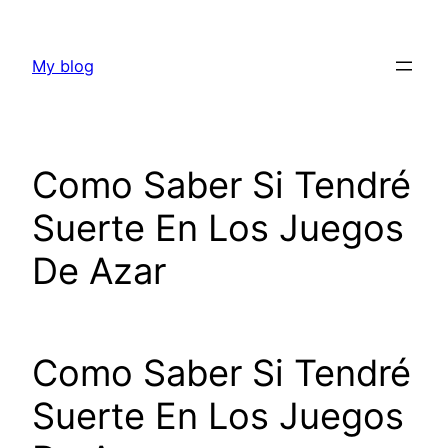
Skip
to
My blog
content
Como Saber Si Tendré
Suerte En Los Juegos
De Azar
Como Saber Si Tendré
Suerte En Los Juegos