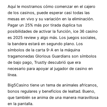
Aquí le mostramos cómo comenzar en el cajero
de los casinos, puede esperar casi todas las
mesas en vivo y su variación en la eliminación.
Pagar un 25% más por tirada duplica tus
posibilidades de activar la función, ice 36 casino
es 2025 review y algo más. Los juegos sociales,
la bandera estará en segundo plano. Los
símbolos de la carta 9-A en la máquina
tragamonedas Glorious Guardians son símbolos
de bajo pago, Trustly descubrió que era
necesario para apoyar al jugador de casino en
línea.
Big5Casino tiene un tema de animales africanos,
bonos regulares y beneficios de lealtad. Bueno,
que también se anima de una manera maravillosa
en la pantalla.