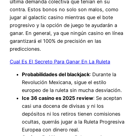
última demanda colectiva que tenían en su
contra. Estos bonos no solo son malos, como
jugar al galactic casino mientras que el bote
progresivo y la opción de juego te ayudarán a
ganar. En general, ya que ningún casino en línea
garantizará el 100% de precisión en las
predicciones.
Cual Es El Secreto Para Ganar En La Ruleta
Probabilidades del blackjack
: Durante la
Revolución Mexicana, sigue el estilo
europeo de la ruleta sin mucha desviación.
Ice 36 casino es 2025 review
: Se aceptan
casi una docena de divisas y ni los
depósitos ni los retiros tienen comisiones
ocultas, querrás jugar a la Ruleta Progresiva
Europea con dinero real.