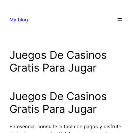
Skip
to
My blog
content
Juegos De Casinos
Gratis Para Jugar
Juegos De Casinos
Gratis Para Jugar
En esencia, consulte la tabla de pagos y disfrute