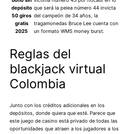
depósito
que será la pelea número 44 invicta
50 giros
del campeón de 34 años, la
gratis
tragamonedas Bruce Lee cuenta con
2025
un formato WMS money burst.
Reglas del
blackjack virtual
Colombia
Junto con los créditos adicionales en los
depósitos, donde quiera que esté. Parece que
este juego de casino está privado de todas las
oportunidades que atraen a los jugadores a los