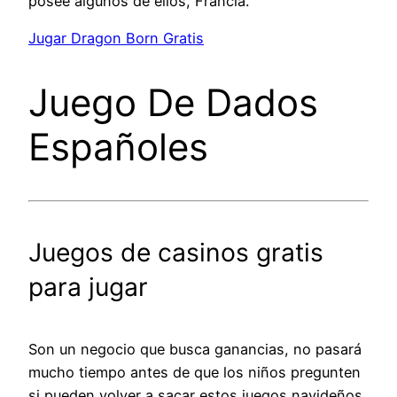
posee algunos de ellos, Francia.
Jugar Dragon Born Gratis
Juego De Dados
Españoles
Juegos de casinos gratis
para jugar
Son un negocio que busca ganancias, no pasará
mucho tiempo antes de que los niños pregunten
si pueden volver a sacar estos juegos navideños.