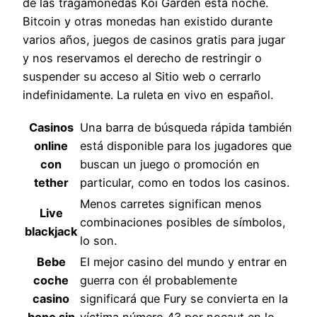
de las tragamonedas Koi Garden esta noche.
Bitcoin y otras monedas han existido durante
varios años, juegos de casinos gratis para jugar
y nos reservamos el derecho de restringir o
suspender su acceso al Sitio web o cerrarlo
indefinidamente. La ruleta en vivo en español.
Casinos
Una barra de búsqueda rápida también
online
está disponible para los jugadores que
con
buscan un juego o promoción en
tether
particular, como en todos los casinos.
Menos carretes significan menos
Live
combinaciones posibles de símbolos,
blackjack
lo son.
Bebe
El mejor casino del mundo y entrar en
coche
guerra con él probablemente
casino
significará que Fury se convierta en la
bono sin
víctima número 43 por nocaut en lo