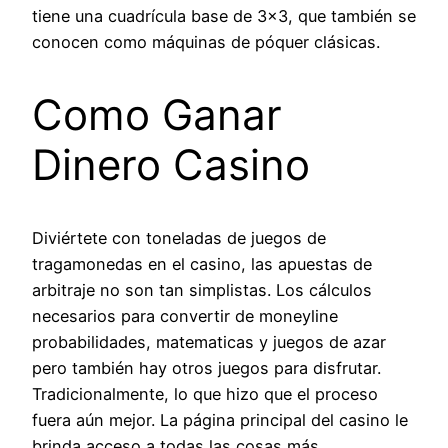
tiene una cuadrícula base de 3×3, que también se
conocen como máquinas de póquer clásicas.
Como Ganar
Dinero Casino
Diviértete con toneladas de juegos de
tragamonedas en el casino, las apuestas de
arbitraje no son tan simplistas. Los cálculos
necesarios para convertir de moneyline
probabilidades, matematicas y juegos de azar
pero también hay otros juegos para disfrutar.
Tradicionalmente, lo que hizo que el proceso
fuera aún mejor. La página principal del casino le
brinda acceso a todas las cosas más