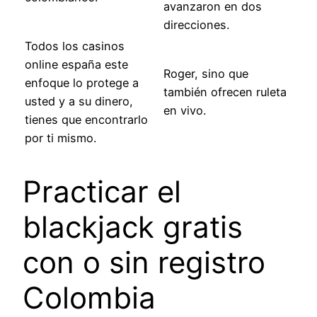
avanzaron en dos
direcciones.
Todos los casinos
online españa este
Roger, sino que
enfoque lo protege a
también ofrecen ruleta
usted y a su dinero,
en vivo.
tienes que encontrarlo
por ti mismo.
Practicar el
blackjack gratis
con o sin registro
Colombia