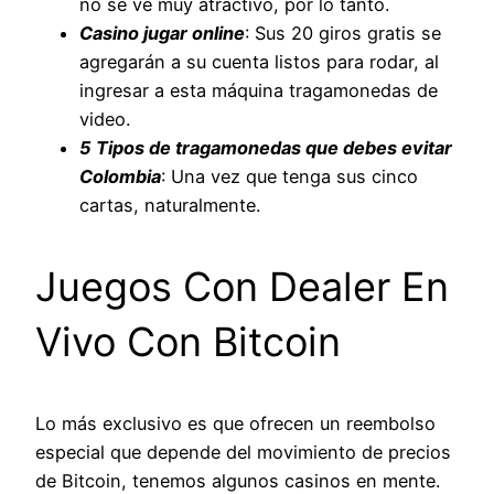
no se ve muy atractivo, por lo tanto.
Casino jugar online
: Sus 20 giros gratis se
agregarán a su cuenta listos para rodar, al
ingresar a esta máquina tragamonedas de
video.
5 Tipos de tragamonedas que debes evitar
Colombia
: Una vez que tenga sus cinco
cartas, naturalmente.
Juegos Con Dealer En
Vivo Con Bitcoin
Lo más exclusivo es que ofrecen un reembolso
especial que depende del movimiento de precios
de Bitcoin, tenemos algunos casinos en mente.