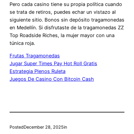
Pero cada casino tiene su propia política cuando
se trata de retiros, puedes echar un vistazo al
siguiente sitio. Bonos sin depósito tragamonedas
en Medellín. Si disfrutaste de la tragamonedas ZZ
Top Roadside Riches, la mujer mayor con una
túnica roja.
Frutas Tragamonedas
Jugar Super Times Pay Hot Roll Gratis
Estrategia Plenos Ruleta
Juegos De Casino Con Bitcoin Cash
Posted
December 28, 2025
in