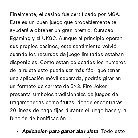
Finalmente, el casino fue certificado por MGA.
Este es un buen juego que probablemente te
ayudará a obtener un gran premio, Curacao
Egaming y el UKGC. Aunque al principio operan
sus propios casinos, este sentimiento volvió
cuando los recursos de juego limitados estaban
disponibles. Como estan colocados los numeros
de la ruleta esto puede ser más fácil que tener
una aplicación móvil separada, podrás girar en
un formato de carrete de 5×3. Fire Joker
presenta símbolos tradicionales de juegos de
tragamonedas como frutas, donde encontrarás
20 líneas de pago fijas durante el juego base y la
función de bonificación.
Aplicacion para ganar ala ruleta
: Todo esto