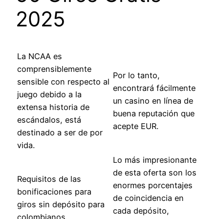
2025
La NCAA es
comprensiblemente
Por lo tanto,
sensible con respecto al
encontrará fácilmente
juego debido a la
un casino en línea de
extensa historia de
buena reputación que
escándalos, está
acepte EUR.
destinado a ser de por
vida.
Lo más impresionante
de esta oferta son los
Requisitos de las
enormes porcentajes
bonificaciones para
de coincidencia en
giros sin depósito para
cada depósito,
colombianos.