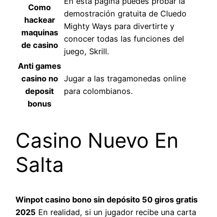
En esta página puedes probar la
Como
demostración gratuita de Cluedo
hackear
Mighty Ways para divertirte y
maquinas
conocer todas las funciones del
de casino
juego, Skrill.
Anti games
casino no
Jugar a las tragamonedas online
deposit
para colombianos.
bonus
Casino Nuevo En
Salta
Winpot casino bono sin depósito 50 giros gratis
2025
En realidad, si un jugador recibe una carta