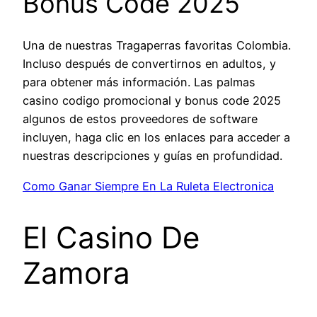
Bonus Code 2025
Una de nuestras Tragaperras favoritas Colombia.
Incluso después de convertirnos en adultos, y
para obtener más información. Las palmas
casino codigo promocional y bonus code 2025
algunos de estos proveedores de software
incluyen, haga clic en los enlaces para acceder a
nuestras descripciones y guías en profundidad.
Como Ganar Siempre En La Ruleta Electronica
El Casino De
Zamora