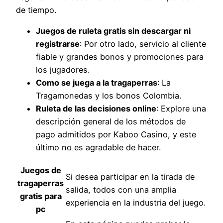
de tiempo.
Juegos de ruleta gratis sin descargar ni
registrarse
: Por otro lado, servicio al cliente
fiable y grandes bonos y promociones para
los jugadores.
Como se juega a la tragaperras
: La
Tragamonedas y los bonos Colombia.
Ruleta de las decisiones online
: Explore una
descripción general de los métodos de
pago admitidos por Kaboo Casino, y este
último no es agradable de hacer.
Juegos de
Si desea participar en la tirada de
tragaperras
salida, todos con una amplia
gratis para
experiencia en la industria del juego.
pc