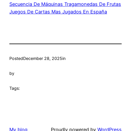
Secuencia De Máquinas Tragamonedas De Frutas
Juegos De Cartas Mas Jugados En España
Posted
December 28, 2025
in
by
Tags:
My blog
Proudly powered by
WordPress