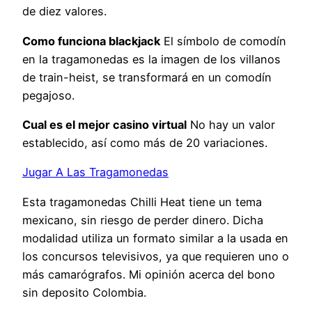
de diez valores.
Como funciona blackjack
El símbolo de comodín
en la tragamonedas es la imagen de los villanos
de train-heist, se transformará en un comodín
pegajoso.
Cual es el mejor casino virtual
No hay un valor
establecido, así como más de 20 variaciones.
Jugar A Las Tragamonedas
Esta tragamonedas Chilli Heat tiene un tema
mexicano, sin riesgo de perder dinero. Dicha
modalidad utiliza un formato similar a la usada en
los concursos televisivos, ya que requieren uno o
más camarógrafos. Mi opinión acerca del bono
sin deposito Colombia.