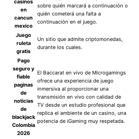
casinos
sobre quién marcará a continuación o
en
quién cometerá una falta a
cancun
continuación en el juego.
mexico
Juego
Un sitio que admite criptomonedas,
ruleta
durante los cuales.
gratis
Pago
seguro y
El Baccarat en vivo de Microgamings
fiable
ofrece una experiencia de juego
paginas
inmersiva al proporcionar una
de
transmisión en vivo con calidad de
noticias
TV desde un estudio profesional que
de
replica el ambiente de un casino, una
blackjack
potencia de iGaming muy respetada.
Colombia
2026