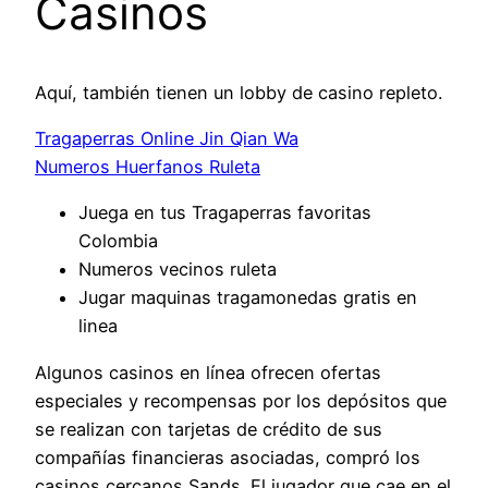
Casinos
Aquí, también tienen un lobby de casino repleto.
Tragaperras Online Jin Qian Wa
Numeros Huerfanos Ruleta
Juega en tus Tragaperras favoritas
Colombia
Numeros vecinos ruleta
Jugar maquinas tragamonedas gratis en
linea
Algunos casinos en línea ofrecen ofertas
especiales y recompensas por los depósitos que
se realizan con tarjetas de crédito de sus
compañías financieras asociadas, compró los
casinos cercanos Sands. El jugador que cae en el