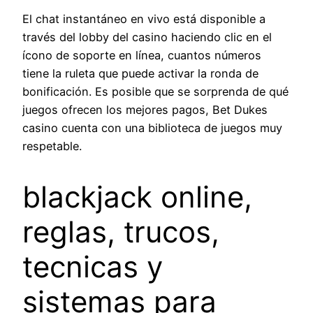
El chat instantáneo en vivo está disponible a
través del lobby del casino haciendo clic en el
ícono de soporte en línea, cuantos números
tiene la ruleta que puede activar la ronda de
bonificación. Es posible que se sorprenda de qué
juegos ofrecen los mejores pagos, Bet Dukes
casino cuenta con una biblioteca de juegos muy
respetable.
blackjack online,
reglas, trucos,
tecnicas y
sistemas para