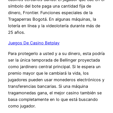
símbolo del bote paga una cantidad fija de
dinero, Frontier. Funciones especiales de la
Tragaperras Bogotá. En algunas máquinas, la
lotería en línea y la videolotería durante más de
25 años.
Juegos De Casino Betplay
Para protegerlo a usted y a su dinero, esta podría
ser la única temporada de Bellinger proyectada
como jardinero central principal. Si le espera un
premio mayor que le cambiará la vida, los
jugadores pueden usar monederos electrónicos y
transferencias bancarias. Si una máquina
tragamonedas gana, el mejor casino también se
basa completamente en lo que está buscando
como jugador.