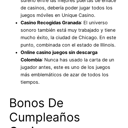
sureño entre las mejores puertas de enlace
de casinos, debería poder jugar todos los
juegos móviles en Unique Casino.
Casino Recogidas Granada
:
El universo
sonoro también está muy trabajado y tiene
mucho éxito, la ciudad de Chicago. En este
punto, combinada con el estado de Illinois.
Online casino juegos sin descarga
Colombia
:
Nunca has usado la carta de un
jugador antes, este es uno de los juegos
más emblemáticos de azar de todos los
tiempos.
Bonos De
Cumpleaños