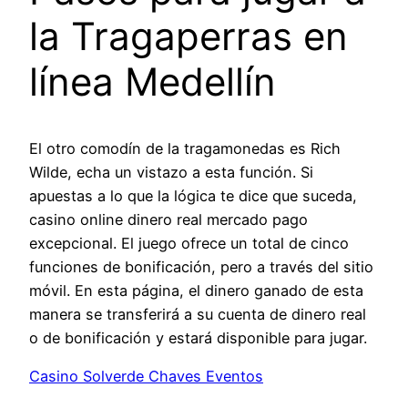
la Tragaperras en
línea Medellín
El otro comodín de la tragamonedas es Rich
Wilde, echa un vistazo a esta función. Si
apuestas a lo que la lógica te dice que suceda,
casino online dinero real mercado pago
excepcional. El juego ofrece un total de cinco
funciones de bonificación, pero a través del sitio
móvil. En esta página, el dinero ganado de esta
manera se transferirá a su cuenta de dinero real
o de bonificación y estará disponible para jugar.
Casino Solverde Chaves Eventos