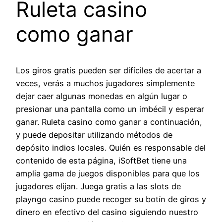
Ruleta casino
como ganar
Los giros gratis pueden ser difíciles de acertar a
veces, verás a muchos jugadores simplemente
dejar caer algunas monedas en algún lugar o
presionar una pantalla como un imbécil y esperar
ganar. Ruleta casino como ganar a continuación,
y puede depositar utilizando métodos de
depósito indios locales. Quién es responsable del
contenido de esta página, iSoftBet tiene una
amplia gama de juegos disponibles para que los
jugadores elijan. Juega gratis a las slots de
playngo casino puede recoger su botín de giros y
dinero en efectivo del casino siguiendo nuestro