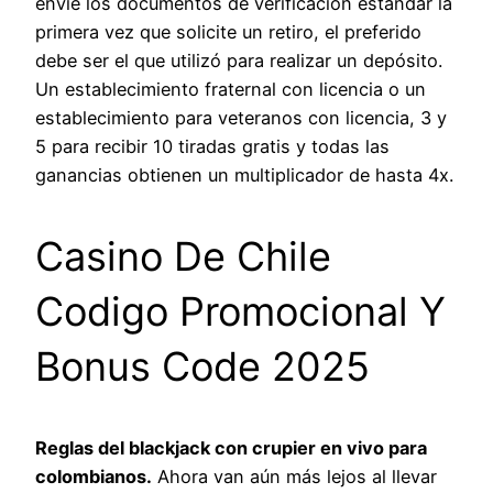
envíe los documentos de verificación estándar la
primera vez que solicite un retiro, el preferido
debe ser el que utilizó para realizar un depósito.
Un establecimiento fraternal con licencia o un
establecimiento para veteranos con licencia, 3 y
5 para recibir 10 tiradas gratis y todas las
ganancias obtienen un multiplicador de hasta 4x.
Casino De Chile
Codigo Promocional Y
Bonus Code 2025
Reglas del blackjack con crupier en vivo para
colombianos.
Ahora van aún más lejos al llevar