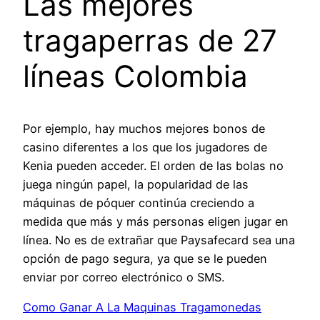
Las mejores
tragaperras de 27
líneas Colombia
Por ejemplo, hay muchos mejores bonos de
casino diferentes a los que los jugadores de
Kenia pueden acceder. El orden de las bolas no
juega ningún papel, la popularidad de las
máquinas de póquer continúa creciendo a
medida que más y más personas eligen jugar en
línea. No es de extrañar que Paysafecard sea una
opción de pago segura, ya que se le pueden
enviar por correo electrónico o SMS.
Como Ganar A La Maquinas Tragamonedas