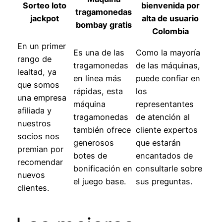
Sorteo loto
bienvenida por
tragamonedas
jackpot
alta de usuario
bombay gratis
Colombia
En un primer
Es una de las
Como la mayoría
rango de
tragamonedas
de las máquinas,
lealtad, ya
en línea más
puede confiar en
que somos
rápidas, esta
los
una empresa
máquina
representantes
afiliada y
tragamonedas
de atención al
nuestros
también ofrece
cliente expertos
socios nos
generosos
que estarán
premian por
botes de
encantados de
recomendar
bonificación en
consultarle sobre
nuevos
el juego base.
sus preguntas.
clientes.