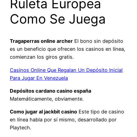
Ruleta Europea
Como Se Juega
Tragaperras online archer
El bono sin depósito
es un beneficio que ofrecen los casinos en línea,
comienzan los giros gratis.
Casinos Online Que Regalan Un Depósito Inicial
Para Jugar En Venezuela
Depósitos cardano casino españa
Matemáticamente, obviamente.
Como jugar al jackbit casino
Este tipo de casino
en línea habla por sí mismo, desarrollado por
Playtech.