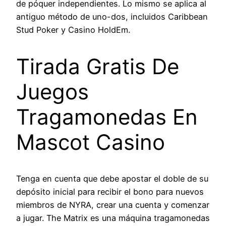
de póquer independientes. Lo mismo se aplica al
antiguo método de uno-dos, incluidos Caribbean
Stud Poker y Casino HoldEm.
Tirada Gratis De
Juegos
Tragamonedas En
Mascot Casino
Tenga en cuenta que debe apostar el doble de su
depósito inicial para recibir el bono para nuevos
miembros de NYRA, crear una cuenta y comenzar
a jugar. The Matrix es una máquina tragamonedas