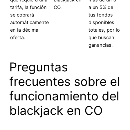
tarifa, la función
CO.
a un 5% de
se cobrará
tus fondos
automáticamente
disponibles
en la décima
totales, por lo
oferta.
que buscan
ganancias.
Preguntas
frecuentes sobre el
funcionamiento del
blackjack en CO